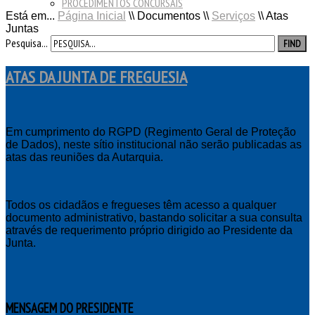
PROCEDIMENTOS CONCURSAIS
Está em...
Página Inicial
\\
Documentos
\\
Serviços
\\
Atas
Juntas
Pesquisa...
FIND
ATAS DA JUNTA DE FREGUESIA
Em cumprimento do RGPD (Regimento Geral de Proteção
de Dados), neste sítio institucional não serão publicadas as
atas das reuniões da Autarquia.
Todos os cidadãos e fregueses têm acesso a qualquer
documento administrativo, bastando solicitar a sua consulta
através de requerimento próprio dirigido ao Presidente da
Junta.
MENSAGEM
DO PRESIDENTE