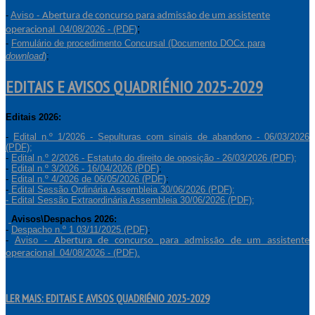
-
Aviso -
Abertura de concurso para admissão de um assistente
;
04/08/2026 - (PDF)
operacional
-
Fomulário de procedimento Concursal (Documento DOCx para
download
)
;
EDITAIS E AVISOS QUADRIÉNIO 2025-2029
Editais 2026:
-
Edital n.º 1/2026 - Sepulturas com sinais de abandono - 06/03/2026
(PDF);
-
Edital n.º 2/2026 - Estatuto do direito de oposição - 26/03/2026 (PDF);
-
Edital n.º 3/2026 - 16/04/2026 (PDF)
;
-
Edital n.º 4/2026 de 06/05/2026 (PDF)
;
-
Edital Sessão Ordinária Assembleia 30/06/2026 (PDF);
-
Edital Sessão Extraordinária Assembleia 30/06/2026 (PDF);
Avisos\Despachos 2026:
-
Despacho n.º 1 03/11/2025 (PDF)
;
-
Aviso -
Abertura de concurso para admissão de um assistente
04/08/2026 - (PDF).
operacional
LER MAIS: EDITAIS E AVISOS QUADRIÉNIO 2025-2029