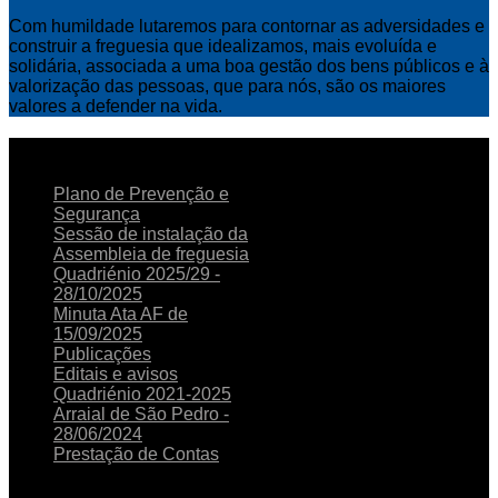
Com humildade lutaremos para contornar as adversidades e
construir a freguesia que idealizamos, mais evoluída e
solidária, associada a uma boa gestão dos bens públicos e à
valorização das pessoas, que para nós, são os maiores
valores a defender na vida.
NOTICIAS
RECENTES
Plano de Prevenção e
Segurança
Sessão de instalação da
Assembleia de freguesia
Quadriénio 2025/29 -
28/10/2025
Minuta Ata AF de
15/09/2025
Publicações
Editais e avisos
Quadriénio 2021-2025
Arraial de São Pedro -
28/06/2024
Prestação de Contas