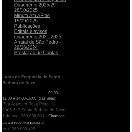
Quadriénio 2025/29 -
28/10/2025
Minuta Ata AF de
15/09/2025
Publicações
Editais e avisos
Quadriénio 2021-2025
Arraial de São Pedro -
28/06/2024
Prestação de Contas
HORÁRIO
DE FUNCIONAMENTO
Junta de Freguesia de Santa
Barbara de Nexe
Horário de Atendimento:
09:00-
12:30 e 14:00-16:00 (dias úteis)
Rua Joaquim Rosa Pinto, 16
8005-517 Santa Barbara de Nexe
Telefone: 289 999 801 -
Chamada
para a rede fixa nacional
Fax: 289 999 423