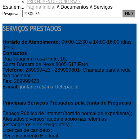
PROCEDIMENTOS CONCURSAIS
Está em...
Página Inicial
\\
Documentos
\\
Serviços
Pesquisa...
FIND
SERVIÇOS PRESTADOS
Horário de Atendimento:
09:00-12:30 e 14:00-16:00 (dias
úteis)
Contactos
Rua Joaquim Rosa Pinto, 16,
Santa Bárbara de Nexe 8005-517 Faro
Telefone:
289999423 - 289999801- Chamada para a rede
fixa nacional
Fax:
289999423
E-mail:
juntanexe@mail.telepac.pt
Principais Serviços Prestados pela Junta de Freguesia
Espaço Público de Internet (horário normal de expediente);
Atestados diversos, ajuda e apoio nas reformas
(estrangeiros e ex-emigrantes);
Licenças de canídeos;
Recenseamento Eleitoral.