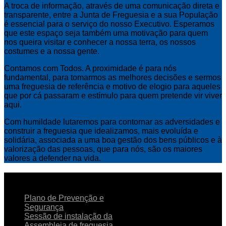
A troca de informação, através de uma comunicação direta e
transparente, entre a Junta de Freguesia e a sua População
é essencial para o serviço do nosso Executivo. Esperamos
que este espaço seja também uma motivação para quem
nos queira visitar e conhecer a nossa terra, os nossos
costumes e a nossa gente.
Contamos com Todos. A proximidade é para nós
fundamental, para tomarmos as melhores decisões e sermos
uma freguesia de referência e motivo de elogio para aqueles
que por cá passaram e estímulo para quem pretende vir viver
aqui.
Com humildade lutaremos para contornar as adversidades e
construir a freguesia que idealizamos, mais evoluída e
solidária, associada a uma boa gestão dos bens públicos e à
valorização das pessoas, que para nós, são os maiores
valores a defender na vida.
NOTICIAS
RECENTES
Plano de Prevenção e
Segurança
Sessão de instalação da
Assembleia de freguesia