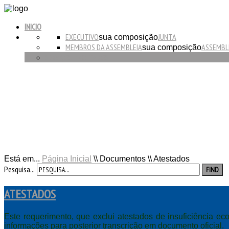
INICIO
EXECUTIVO
JUNTA
sua composição
MEMBROS DA ASSEMBLEIA
ASSEMBL
sua composição
SERVIÇOS PRESTADOS
Está em...
Página Inicial
\\
Documentos
\\
Atestados
Pesquisa...
FIND
ATESTADOS
Este requerimento, que exclui atestados de insuficiência ec
informações para posterior transcrição em documento oficial.