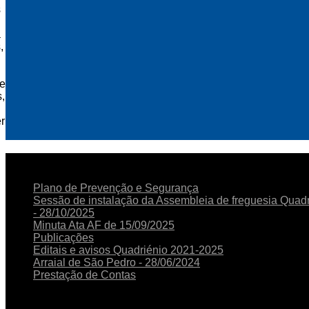
s
a
,
 e
,
r
NOTICIAS
RECENTES
Plano de Prevenção e Segurança
Sessão de instalação da Assembleia de freguesia Quad
- 28/10/2025
Minuta Ata AF de 15/09/2025
Publicações
Editais e avisos Quadriénio 2021-2025
Arraial de São Pedro - 28/06/2024
Prestação de Contas
HORÁRIO
DE FUNCIONAMENTO