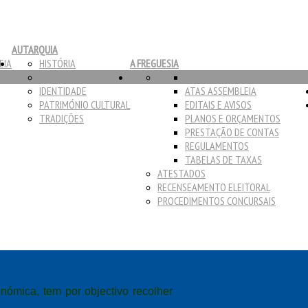
AUTARQUIA
EIA
HISTÓRIA
A FREGUESIA
HERÁLDICA
ATAS JUNTAS
SERVIÇ
IDENTIDADE
ATAS ASSEMBLEIA
PATRIMÓNIO CULTURAL
EDITAIS E AVISOS
TRADIÇÕES
PLANOS E ORÇAMENTOS
PRESTAÇÃO DE CONTAS
REGULAMENTOS
TABELAS DE TAXAS
ATESTADOS
RECENSEAMENTO ELEITORAL
PROCEDIMENTOS CONCURSAIS
onómica, tem por objectivo recolher