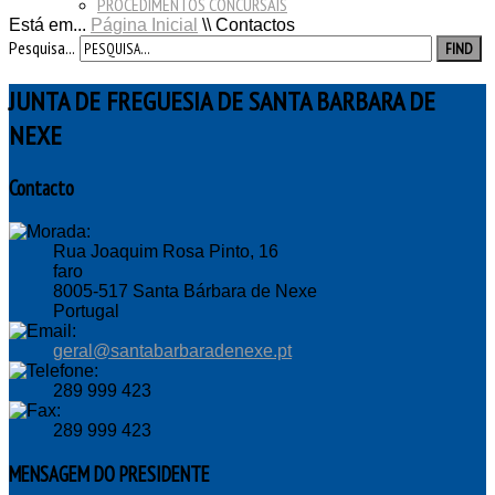
PROCEDIMENTOS CONCURSAIS
Está em...
Página Inicial
\\
Contactos
Pesquisa...
FIND
JUNTA DE FREGUESIA DE SANTA BARBARA DE
NEXE
Contacto
Rua Joaquim Rosa Pinto, 16
faro
8005-517 Santa Bárbara de Nexe
Portugal
geral@santabarbaradenexe.pt
289 999 423
289 999 423
MENSAGEM
DO PRESIDENTE