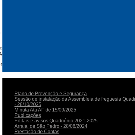
s
a
,
 e
,
r
NOTICIAS
RECENTES
Plano de Prevenção e Segurança
Sessão de instalação da Assembleia de freguesia Quad
- 28/10/2025
Minuta Ata AF de 15/09/2025
Publicações
Editais e avisos Quadriénio 2021-2025
Arraial de São Pedro - 28/06/2024
Prestação de Contas