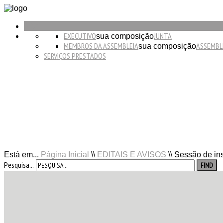
INICIO
EXECUTIVO
JUNTA
sua composição
MEMBROS DA ASSEMBLEIA
ASSEMBL
sua composição
SERVIÇOS PRESTADOS
Está em...
Página Inicial
\\
EDITAIS E AVISOS
\\
Sessão de ins
Pesquisa...
FIND